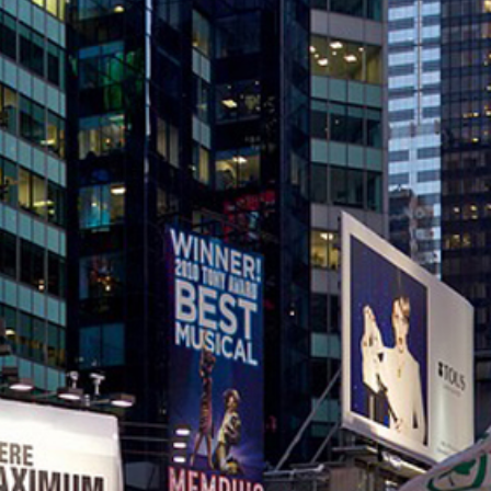
내
안
고
내
문
의