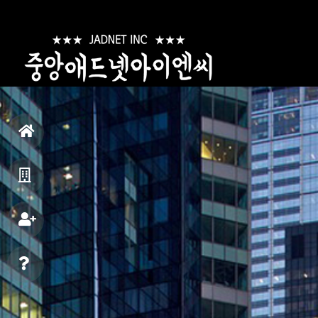
홈
으
광
로
고
채
안
용
광