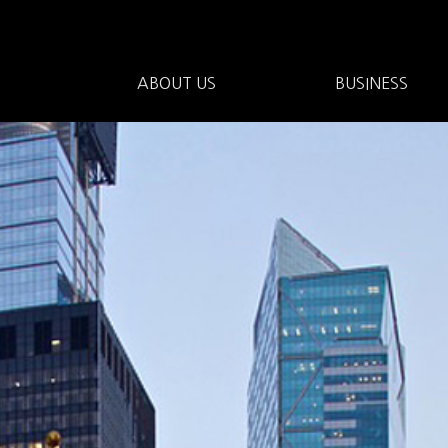
ABOUT US
BUSINESS
CEO인사
회사연혁
오시는길
파트너사
채용안내
오프라인광고
홈페이지제작
온라인광고