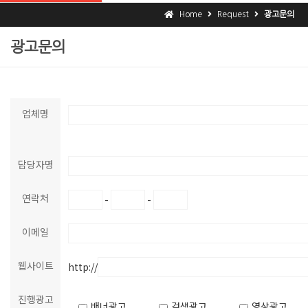
Home
Request
광고문의
광고문의
업체명
담당자명
연락처
-
-
이메일
웹사이트
http://
진행광고
배너광고
검색광고
영상광고